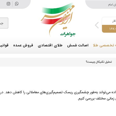
ن امام
درهم
اونس طلا
طلای 18 عیار
سکه تمام امامی
س
جس
184,600,000
18,595,000
4,248
51,400
 تخصصی طلا
اصالت شمش
طلای اقتصادی
فروش عمده
قوانین
تحلیل تکنیکال چیست؟
 داده می‌تواند به‌طور چشمگیری ریسک تصمیم‌گیری‌های معاملاتی را کاهش دهد. در بخ
ای زمانی مختلف بررسی کنیم.