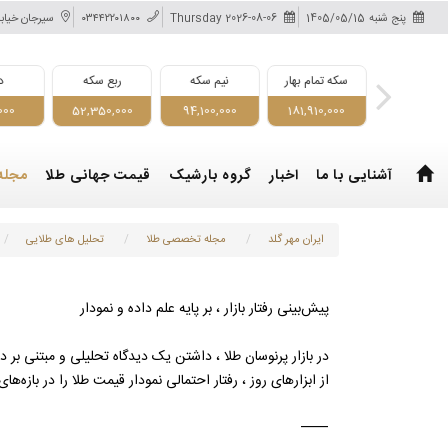
پنج شنبه
1405/05/15
Thursday 2026-08-06
۰۳۴۴۲۲۰۱۸۰۰
سیرجان خیابا
سکه تمام بهار
نیم سکه
ربع سکه
دلار
187,000
52,350,000
94,100,000
181,910,000
آشنایی با ما
اخبار
گروه بارشیک
قیمت جهانی طلا
مجله
ایران مهر گلد
مجله تخصصی طلا
تحلیل های طلایی
پیش‌بینی رفتار بازار ، بر پایه علم داده و نمودار
در بازار پرنوسان طلا ، داشتن یک دیدگاه تحلیلی و مبتنی بر
از ابزارهای روز ، رفتار احتمالی نمودار قیمت طلا را در بازه‌ه
⸻