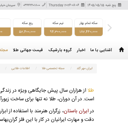
پنج شنبه
1405/05/15
Thursday 2026-08-06
۰۳۴۴۲۲۰۱۸۰۰
سیرجان خیابا
 تمام امامی
سکه تمام بهار
نیم سکه
ربع سکه
د
000
52,400,000
94,300,000
182,460,000
185,200,0
آشنایی با ما
اخبار
گروه بارشیک
قیمت جهانی طلا
مجله
ایران مهر گلد
مجله تخصصی طلا
اطلاعات طلایی
طلا
از هزاران سال پیش جایگاهی ویژه در زندگی ا
است. در آن دوران، طلا نه تنها برای ساخت زیور
در
ایران باستان
، زرگران هنرمند با استفاده از اب
دقت و مهارت ایرانیان در کار با این فلز گران‌بها