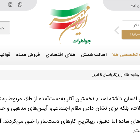
ن امام
لار
درهم
اونس طلا
طلای 18 عیار
سکه تمام ا
جس
,200,000
18,604,000
4,270
51,400
187,
 تخصصی طلا
اصالت شمش
طلای اقتصادی
فروش عمده
قوانین
پیشینه طلا؛ از روزگار باستان تا امروز
نسان داشته است. نخستین آثار به‌دست‌آمده از طلا، مربوط به ت
آلات، بلکه برای نشان دادن مقام اجتماعی، آیین‌های مذهبی و حتی
زارهای ساده اما دقیق، زیباترین کارهای دست‌ساز را خلق می‌کردند.
ست.