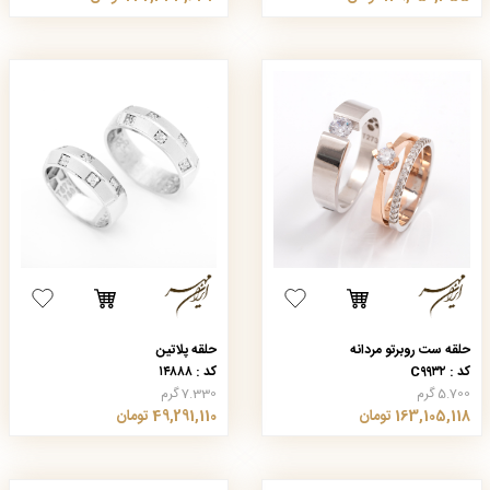
حلقه ست روبرتو مردانه
حلقه پلاتین
کد : C۹۹۳۲
کد : ۱۴۸۸۸
5.700 گرم
7.330 گرم
163,105,118 تومان
49,291,110 تومان