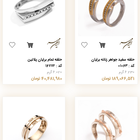
حلقه سفید جواهر زنانه برلیان
حلقه تمام برلیان پلاتین
کد : ۰۱۰۶۳
کد : ۱۶۷۷۲
6.230 گرم
6.020 گرم
189,066,521 تومان
40,481,980 تومان