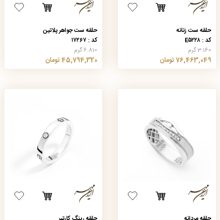
حلقه ست زنانه
حلقه ست جواهر پلاتین
کد : E۵۲۲۸
کد : ۱۷۲۶۷
3.160 گرم
6.810 گرم
76,463,049 تومان
45,794,320 تومان
حلقه مردانه
حلقه رینگ کارتیر