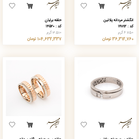
انگشتر مردانه پلاتین
حلقه برلیان
کد : ۱۴۸۹۲
کد : ۱۴۵۲۰
6.750 گرم
3.510 گرم
36,312,760 تومان
104,632,337 تومان