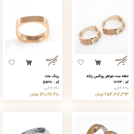
حلقه ست جواهر رولکس زنانه
رینگ مات
کد : ۱۷۱۷۳
کد : D۵۱۷۰
6.690 گرم
4.790 گرم
253,412,393 تومان
121,196,310 تومان