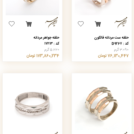
حلقه ست مردانه فالکون
حلقه جواهر مردانه
کد : D۹۲۶۷
کد : ۱۷۲۱۳
3.090 گرم
5.220 گرم
76,130,447 تومان
173,860,234 تومان