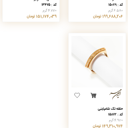
کد : ۱۵۰۷۹
کد : ۱۳۴۷۵
6.580 گرم
4.770 گرم
199,688,206 تومان
151,174,039 تومان
حلقه تک شامپاینی
کد : ۱۵۸۷۲
4.920 گرم
149,310,974 تومان