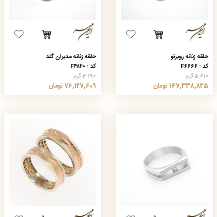
حلقه زنانه روبرتو
حلقه زنانه مدیران گلد
کد : F۶۶۶۶
کد : F۴۸۲۰
5.610 گرم
3.190 گرم
147,338,825 تومان
76,127,609 تومان