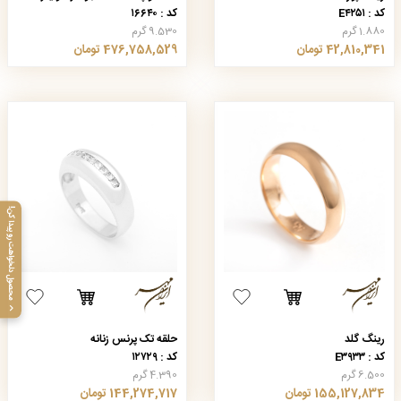
کد : E۴۲۵۱
کد : ۱۶۶۴۰
1.880 گرم
9.530 گرم
42,810,341 تومان
476,758,529 تومان
محصول دلخواهت رو پیدا کن!
رینگ گلد
حلقه تک پرنس زنانه
کد : E۳۹۳۳
کد : ۱۲۷۲۹
6.500 گرم
4.390 گرم
155,127,834 تومان
144,274,717 تومان