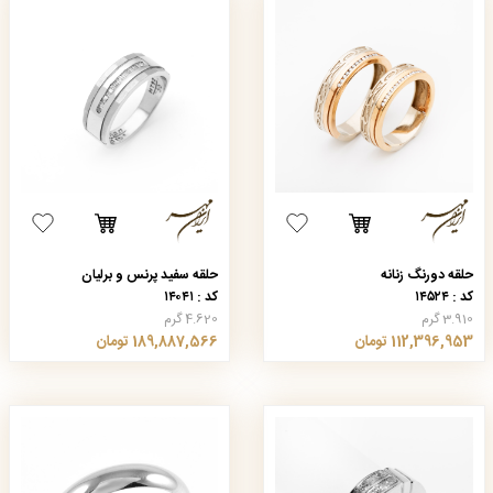
حلقه دورنگ زنانه
حلقه سفید پرنس و برلیان
کد : ۱۴۵۲۴
کد : ۱۴۰۴۱
3.910 گرم
4.620 گرم
112,396,953 تومان
189,887,566 تومان