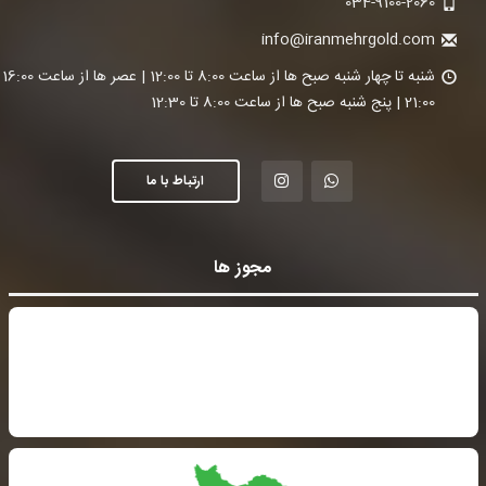
034-9100-2060
info@iranmehrgold.com
شنبه تا چ
21:00 | پنج شنبه صبح ها از ساعت 8:00 تا 12:30
ارتباط با ما
مجوز ها