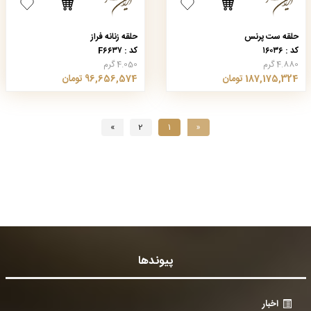
حلقه ست پرنس
حلقه زنانه فراز
کد : ۱۶۰۳۶
کد : F۶۶۳۷
4.880 گرم
4.050 گرم
187,175,324 تومان
96,656,574 تومان
»
2
1
«
پیوندها
اخبار