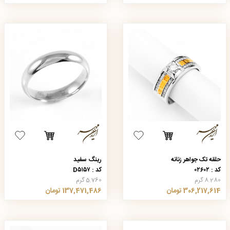
حلقه تک جواهر زنانه
رینگ سفید
کد : ۰۲۶۰۲
کد : D۵۱۵۷
8.280 گرم
5.760 گرم
306,217,614 تومان
137,471,486 تومان