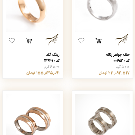
حلقه جواهر زنانه
رینگ گلد
کد : ۰۰۴۵۲
کد : E۳۹۲۹
5.010 گرم
6.530 گرم
211,094,517 تومان
155,835,091 تومان