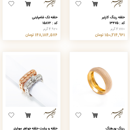
حلقه رینگ کارتیر
حلقه تک شامپاینی
کد : ۱۳۴۷۵
کد : ۱۵۸۷۲
4.770 گرم
4.920 گرم
150,214,961 تومان
148,184,576 تومان
رینگ پورهنگ
حلقه و پشت حلقه جواهر سولیتر