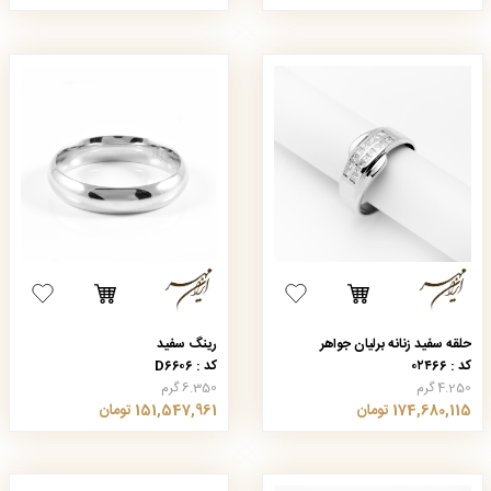
حلقه سفید زنانه برلیان جواهر
رینگ سفید
کد : ۰۲۴۶۶
کد : D۶۶۰۶
4.250 گرم
6.350 گرم
174,680,115 تومان
151,547,961 تومان