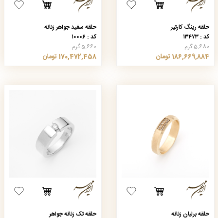
حلقه رینگ کارتیر
حلقه سفید جواهر زنانه
کد : ۱۳۴۷۳
کد : ۱۰۰۰۶
5.680 گرم
5.660 گرم
186,669,884 تومان
170,472,458 تومان
حلقه برلیان زنانه
حلقه تک زنانه جواهر