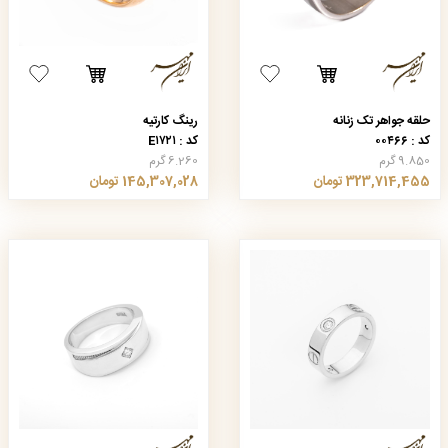
حلقه جواهر تک زنانه
رینگ کارتیه
کد : ۰۰۴۶۶
کد : E۱۷۲۱
9.850 گرم
6.260 گرم
323,714,455 تومان
145,307,028 تومان