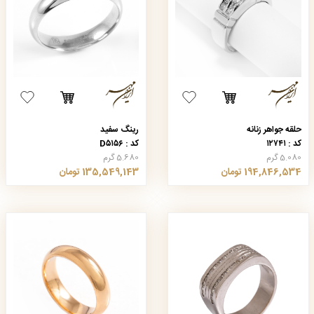
حلقه جواهر زنانه
رینگ سفید
کد : ۱۲۷۴۱
کد : D۵۱۵۶
5.080 گرم
5.680 گرم
194,846,534 تومان
135,549,143 تومان