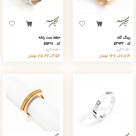
رینگ گلد
حلقه ست زنانه
کد : E۳۹۳۲
کد : E۵۲۲۸
6.160 گرم
3.160 گرم
147,017,814 تومان
75,420,352 تومان