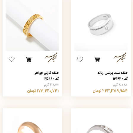
حلقه ست پرنس زنانه
حلقه کارتیر جواهر
کد : ۱۳۱۴۲
کد : ۱۳۵۶۹
8.080 گرم
4.870 گرم
243,359,954 تومان
173,420,741 تومان