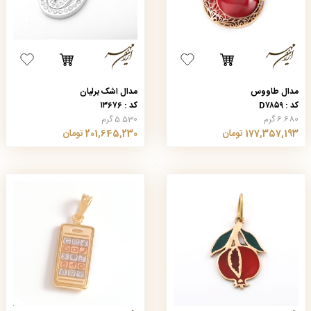
مدال طاووس
مدال اشک برلیان
کد : D۷۸۵۹
کد : ۱۳۶۷۶
6.680 گرم
5.530 گرم
177,357,193 تومان
201,645,230 تومان