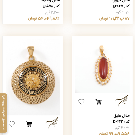
مدال فیروزه
مدال ونکلیف
کد : E۴۸۴۵
کد : E۹۵۵۸
4.120 گرم
2.200 گرم
101,220,687 تومان
54,049,882 تومان
محصول دلخواهت رو پیدا کن!
مدال عقیق
کد : D۰۲۲۲
4.030 گرم
99,009,556 تومان