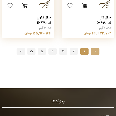
مدال انار
مدال آیفون
کد : D۰۴۹۸
کد : E۰۴۷۸
1.890 گرم
2.180 گرم
46,433,762 تومان
55,960,164 تومان
»
15
5
4
3
2
1
«
پیوندها