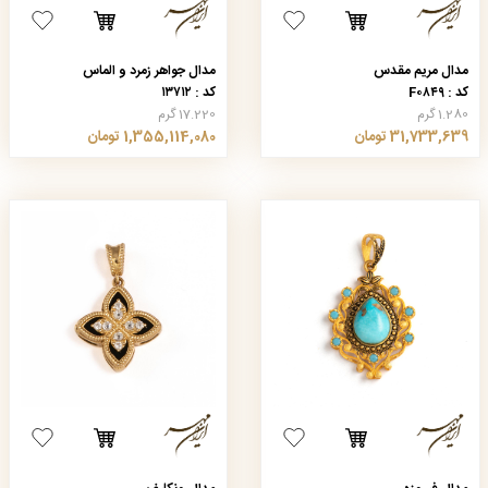
مدال مریم مقدس
مدال جواهر زمرد و الماس
کد : F۰۸۴۹
کد : ۱۳۷۱۲
1.280 گرم
17.220 گرم
31,733,639 تومان
1,355,114,080 تومان