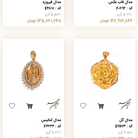
مدال قاب عکس
مدال فیروزه
کد : F۰۷۹۲
کد : E۴۸۱۸
5.260 گرم
5.530 گرم
126,914,842 تومان
135,861,748 تومان
مدال گل
مدال آماتیس
کد : E۷۵۷۳
کد : F۴۲۳۴
7.510 گرم
7.260 گرم