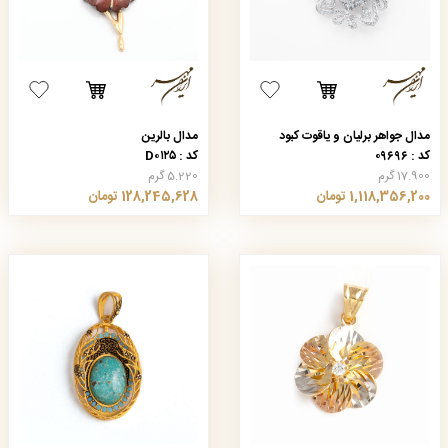
مدال جواهر برلیان و یاقوت کبود
مدال بالرین
کد : ۰۹۶۹۶
کد : D۰۱۲۵
17.900 گرم
5.220 گرم
1,118,356,200 تومان
128,245,628 تومان