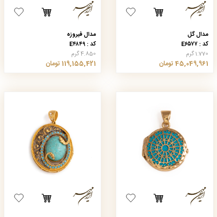
مدال گل
مدال فیروزه
کد : E۶۵۷۷
کد : E۴۸۴۹
1.770 گرم
4.850 گرم
45,049,961 تومان
119,155,421 تومان