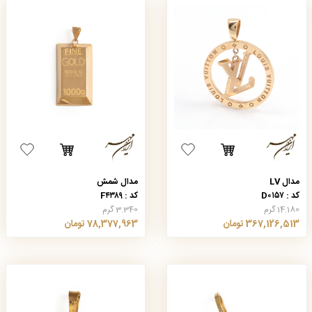
مدال LV
مدال شمش
کد : D۰۱۵۷
کد : F۴۳۸۹
14.180 گرم
3.340 گرم
367,126,513 تومان
78,377,963 تومان