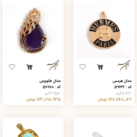
مدال هرمس
مدال طاووس
کد : D۹۴۲۲
کد : D۶۷۸۸
5.960 گرم
6.550 گرم
147,748,049 تومان
173,898,935 تومان