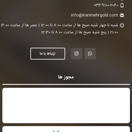
034-9100-2060
info@iranmehrgold.com
شنبه تا چ
21:00 | پنج شنبه صبح ها از ساعت 8:00 تا 12:30
ارتباط با ما
مجوز ها