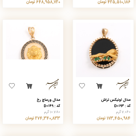
425,510,186 تومان
648,958,720 تومان
مدال اونیکس تراش
مدال ورساچ رخ
کد : D۰۱۹۳
کد : D۰۱۴۹
7.060 گرم
10.780 گرم
173,450,984 تومان
274,340,833 تومان