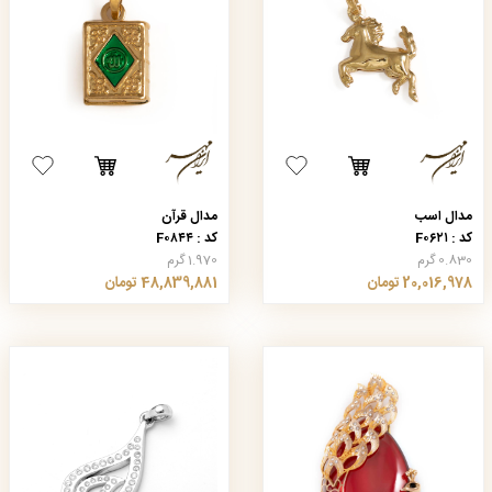
مدال اسب
مدال قرآن
کد : F۰۶۲۱
کد : F۰۸۴۴
0.830 گرم
1.970 گرم
20,016,978 تومان
48,839,881 تومان