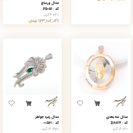
مدال ورساچ
کد : F۵۰۵۱
6.760 گرم
163,106,031 تومان
مدال سه بعدی
مدال زمرد جواهر
کد : D۶۸۷۴
کد : ۰۰۵۶۱
16.160 گرم
16.350 گرم