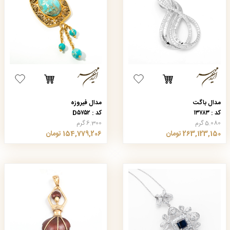
مدال باگت
مدال فیروزه
کد : ۱۳۷۸۳
کد : D۵۷۵۲
5.080 گرم
6.300 گرم
263,123,150 تومان
154,779,206 تومان