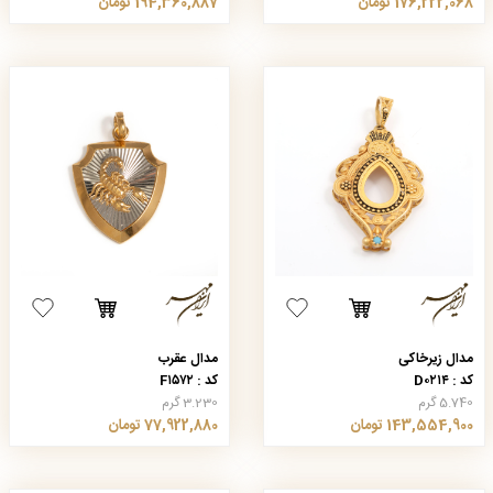
176,222,068 تومان
194,360,887 تومان
مدال زیرخاکی
مدال عقرب
کد : D۰۲۱۴
کد : F۱۵۷۲
5.740 گرم
3.230 گرم
143,554,900 تومان
77,922,880 تومان