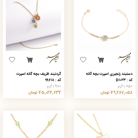
دستبند زنجیری اسپرت بچه گانه
گردنبند ظریف بچه گانه اسپرت
کد : D۱۰۲۳
کد : ۹۹۶۱۸
1.850 گرم
1.970 گرم
49,287,058 تومان
45,024,632 تومان