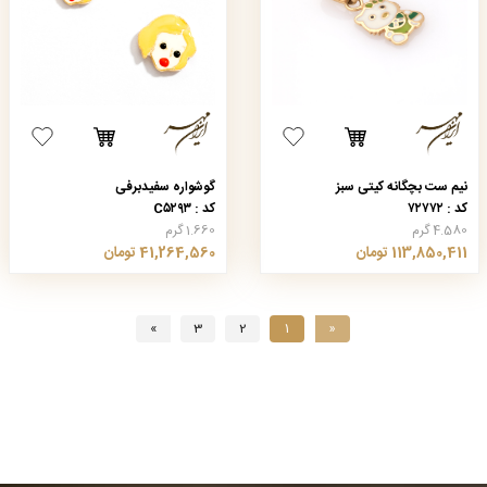
نیم ست بچگانه کیتی سبز
گوشواره سفیدبرفی
کد : ۷۲۷۷۲
کد : C۵۲۹۳
4.580 گرم
1.660 گرم
113,850,411 تومان
41,264,560 تومان
»
3
2
1
«