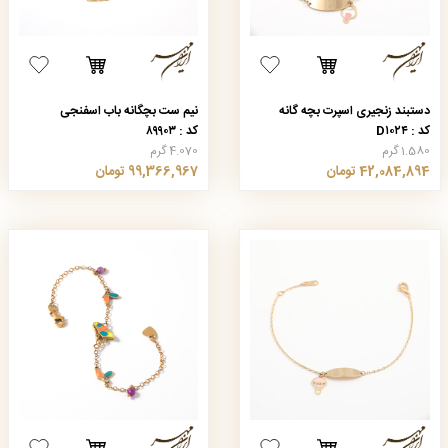
دستبند زنجیری اسپرت بچه گانه
نیم ست بچگانه باب اسفنجی
کد : D۱۰۲۴
کد : ۸۹۹۰۳
1.580 گرم
4.070 گرم
42,084,894 تومان
99,366,967 تومان