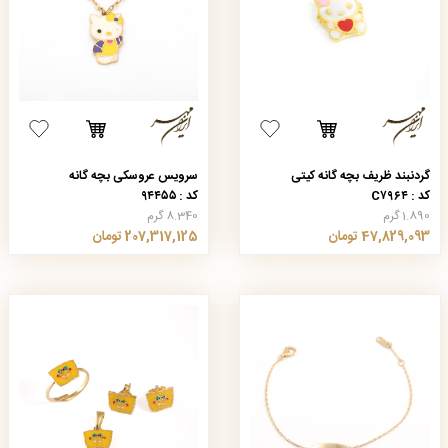
گردنبند ظریف بچه گانه کیتی
سرویس عروسکی بچه گانه
کد : C۷۹۶۴
کد : ۹۴۴۵۵
1.890 گرم
8.340 گرم
47,829,093 تومان
207,317,125 تومان