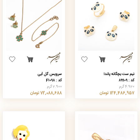
نیم ست بچگانه پاندا
سرویس گل آبی
کد : ۸۹۹۰۹
کد : F۱۰۹۸
4.920 گرم
2.900 گرم
124,486,957 تومان
72,088,688 تومان