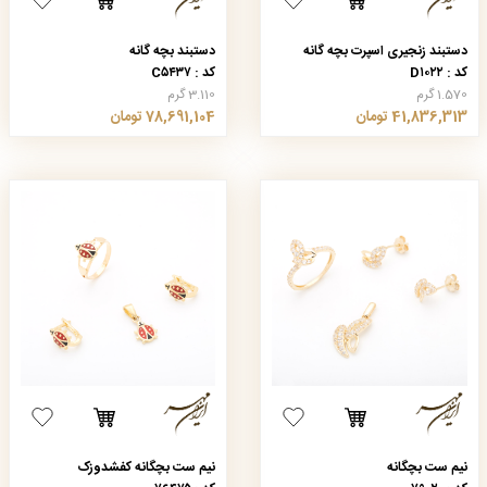
دستبند زنجیری اسپرت بچه گانه
دستبند بچه گانه
کد : D۱۰۲۲
کد : C۵۴۳۷
1.570 گرم
3.110 گرم
41,836,313 تومان
78,691,104 تومان
نیم ست بچگانه
نیم ست بچگانه کفشدوزک