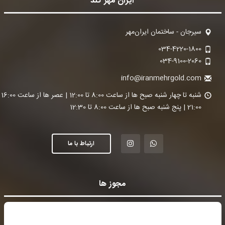
ایران مهر گلد
سیرجان - ساختمان ایران‌مهر
034-4220-1800
034-9100-2060
info@iranmehrgold.com
شنبه تا چ
21:00 | پنج شنبه صبح ها از ساعت 8:00 تا 12:30
ارتباط با ما
مجوز ها