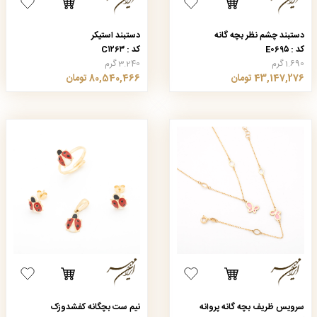
دستبند چشم نظر بچه گانه
دستبند استیکر
کد : E۰۶۹۵
کد : C۱۲۶۳
1.690 گرم
3.240 گرم
43,147,276 تومان
80,540,466 تومان
سرویس ظریف بچه گانه پروانه
نیم ست بچگانه کفشدوزک