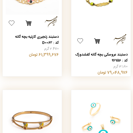
دستبند زنجیری کارتیه بچه گانه
کد : D۰۰۶۲
2.470 گرم
دستبند عروسکی بچه گانه کفشدوزک
61,399,676 تومان
کد : ۹۷۹۵۶
3.180 گرم
79,048,976 تومان