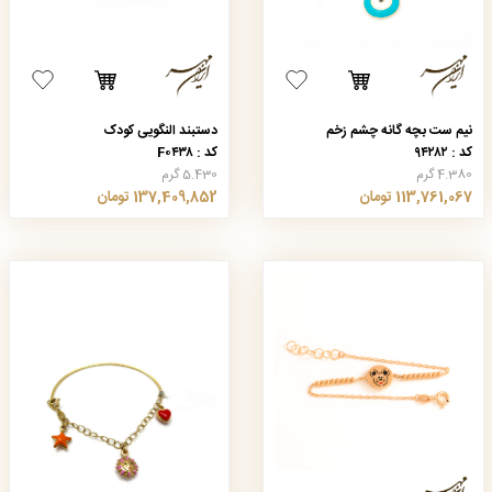
نیم ست بچه گانه چشم زخم
دستبند النگویی کودک
کد : ۹۴۲۸۲
کد : F۰۴۳۸
4.380 گرم
5.430 گرم
113,761,067 تومان
137,409,852 تومان