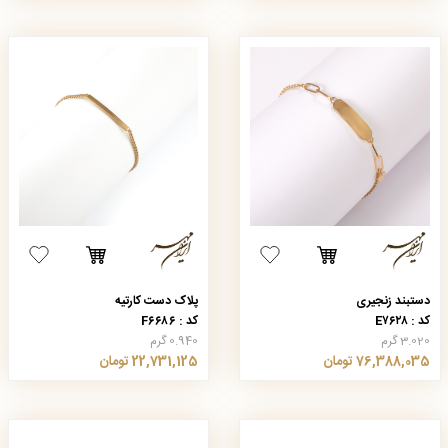
دستبند زنجیری
پلاک دست کارتیه
کد : E۷۶۲۸
کد : F۶۶۸۶
3.020 گرم
0.940 گرم
76,388,035 تومان
22,731,125 تومان