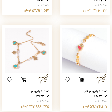
کد : E۷۶۲۹
کد : F۱۳۵۲
5.500 گرم
2.130 گرم
139,101,192 تومان
52,922,541 تومان
دستبند زنجیری قلب
دستبند زنجیری
کد : E۶۰۶۷
کد : E۷۷۳۲
2.480 گرم
5.500 گرم
59,974,297 تومان
137,886,375 تومان