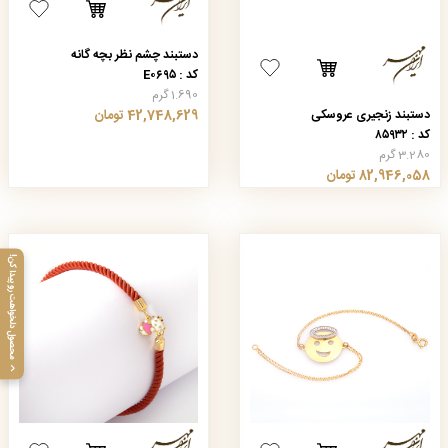
دستبند چشم نظر بچه گانه
کد : E۰۶۹۵
1.690 گرم
دستبند زنجیری عروسکی
42,748,629 تومان
کد : ۸۵۹۳۲
3.280 گرم
82,946,058 تومان
محصول دلخواهت رو پیدا کن!