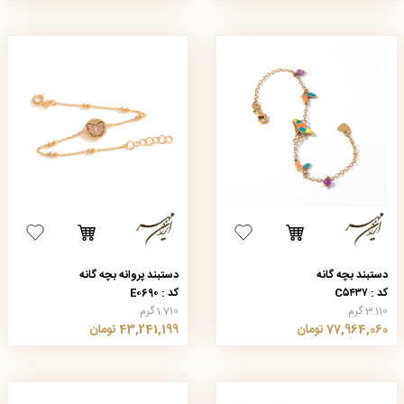
دستبند بچه گانه
دستبند پروانه بچه گانه
کد : C۵۴۳۷
کد : E۰۶۹۰
3.110 گرم
1.710 گرم
77,964,060 تومان
43,241,199 تومان