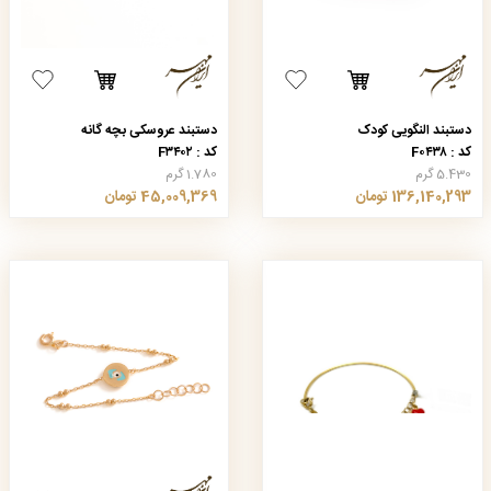
دستبند النگویی کودک
دستبند عروسکی بچه گانه
کد : F۰۴۳۸
کد : F۳۴۰۲
5.430 گرم
1.780 گرم
136,140,293 تومان
45,009,369 تومان