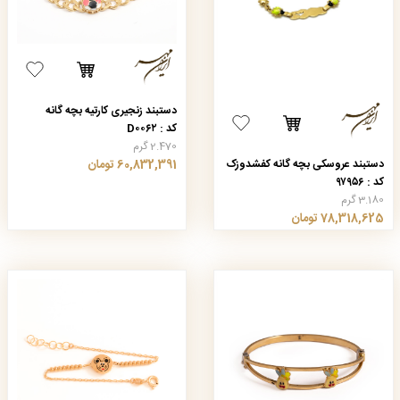
دستبند زنجیری کارتیه بچه گانه
کد : D۰۰۶۲
2.470 گرم
دستبند عروسکی بچه گانه کفشدوزک
60,832,391 تومان
کد : ۹۷۹۵۶
3.180 گرم
78,318,625 تومان