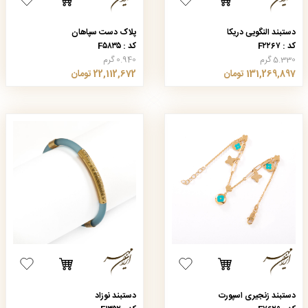
دستبند النگویی دریکا
پلاک دست سپاهان
کد : F۲۲۶۷
کد : F۵۸۳۵
5.330 گرم
0.940 گرم
131,269,897 تومان
22,112,672 تومان
دستبند زنجیری اسپورت
دستبند نوزاد