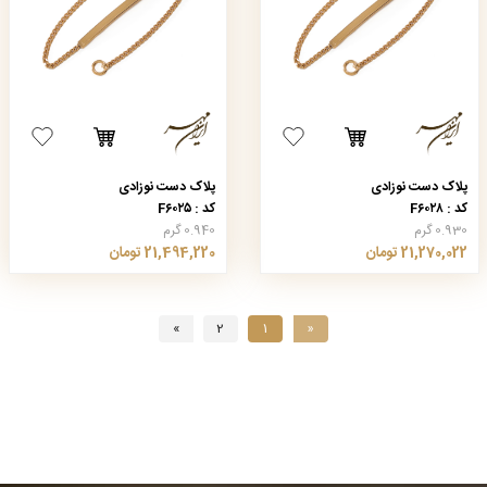
پلاک دست نوزادی
پلاک دست نوزادی
کد : F۶۰۲۸
کد : F۶۰۲۵
0.930 گرم
0.940 گرم
21,270,022 تومان
21,494,220 تومان
»
2
1
«