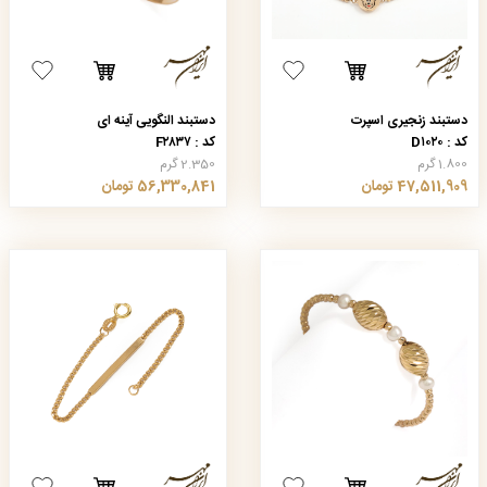
دستبند زنجیری اسپرت
دستبند النگویی آینه ای
کد : D۱۰۲۰
کد : F۲۸۳۷
1.800 گرم
2.350 گرم
47,511,909 تومان
56,330,841 تومان