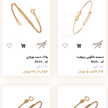
دستبند النگویی بینهایت
پلاک دست نوزادی
کد : F۲۸۴۰
کد : F۶۰۲۶
2.110 گرم
2.060 گرم
50,574,614 تومان
47,090,256 تومان