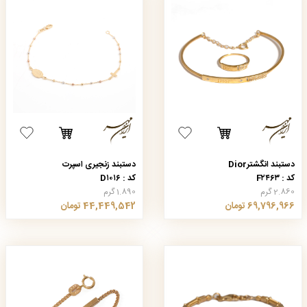
دستبند انگشترDior
دستبند زنجیری اسپرت
کد : F۲۴۶۳
کد : D۱۰۱۶
2.860 گرم
1.890 گرم
69,796,966 تومان
44,449,542 تومان