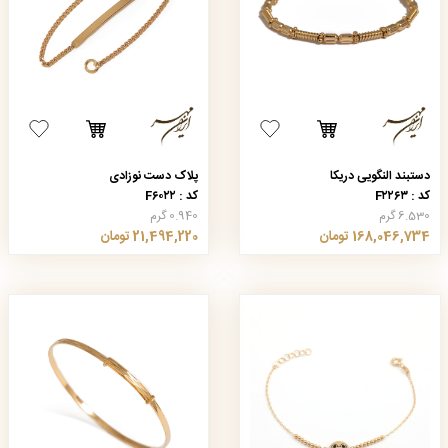
دستبند النگویی دریکا
پلاک دست نوزادی
کد : F۲۲۶۳
کد : F۶۰۲۲
6.530 گرم
0.940 گرم
168,046,734 تومان
21,494,220 تومان