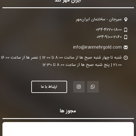
ایران مهر گلد
سیرجان - ساختمان ایران‌مهر
034-4220-1800
034-9100-2060
info@iranmehrgold.com
شنبه تا چ
21:00 | پنج شنبه صبح ها از ساعت 8:00 تا 12:30
ارتباط با ما
مجوز ها