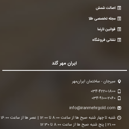
اصالت شمش
مجله تخصصی طلا
قوانین تارنما
نشانی فروشگاه
ایران مهر گلد
سیرجان - ساختمان ایران‌مهر
034-4220-1800
034-9100-2060
info@iranmehrgold.com
شنبه تا چ
21:00 | پنج شنبه صبح ها از ساعت 8:00 تا 12:30