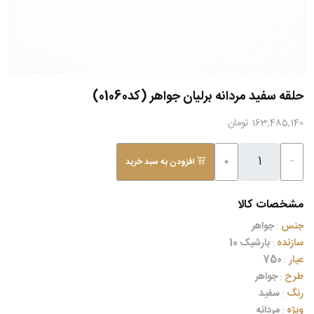
حلقه سفید مردانه برلیان جواهر (کد01060)
163,485,140 تومان
−
+
افزودن به سبد خرید
مشخصات کالا
جنس
:
جواهر
سازنده
:
بارشیک 10
عیار
:
750
طرح
:
جواهر
رنگ
:
سفید
ویژه
:
مردانه