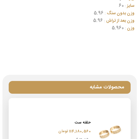
سایز
:
60
وزن بدون سنگ
:
5.96
وزن بعد از تراش
:
5.96
وزن
:
5.960
محصولات مشابه
حلقه ست
114,180,560 تومان