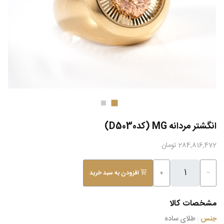
انگشتر مردانه MG (کدD5030)
284,816,472 تومان
−
+
افزودن به سبد خرید
مشخصات کالا
جنس
:
طلای ساده