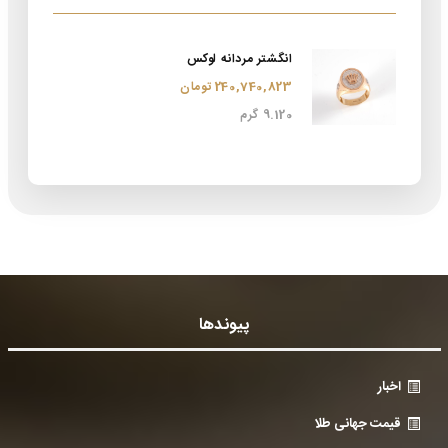
انگشتر مردانه لوکس
240,740,823 تومان
9.120 گرم
پیوندها
اخبار
قیمت جهانی طلا