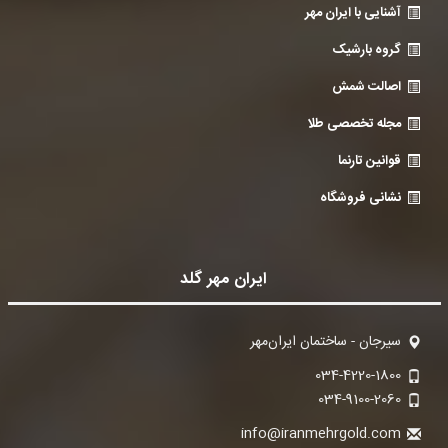
آشنایی با ایران مهر
گروه بارشیک
اصالت شمش
مجله تخصصی طلا
قوانین تارنما
نشانی فروشگاه
ایران مهر گلد
سیرجان - ساختمان ایران‌مهر
034-4220-1800
034-9100-2060
info@iranmehrgold.com