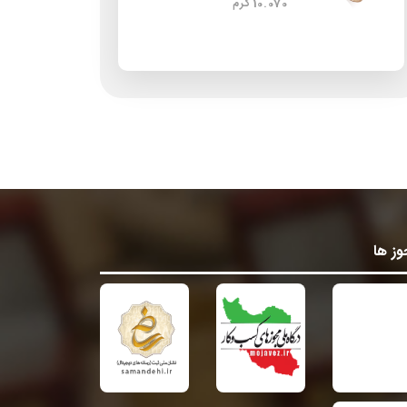
10.070 گرم
ز ها