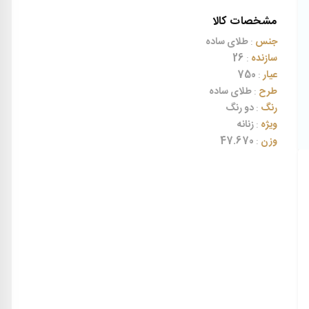
مشخصات کالا
جنس
:
طلای ساده
سازنده
:
26
عیار
:
750
طرح
:
طلای ساده
رنگ
:
دو رنگ
ویژه
:
زنانه
وزن
:
47.670