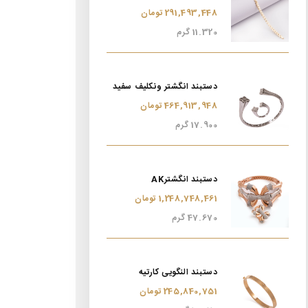
291,493,448 تومان
11.320 گرم
دستبند انگشتر ونکلیف سفید
464,913,948 تومان
17.900 گرم
دستبند انگشترAK
1,248,748,461 تومان
47.670 گرم
دستبند النگویی کارتیه
245,840,751 تومان