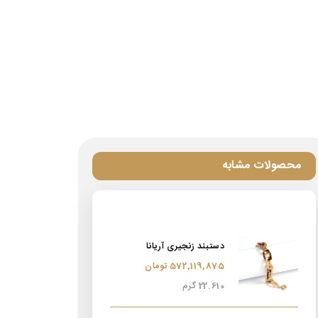
محصولات مشابه
دستبند زنجیری آریانا
572,119,875 تومان
22.610 گرم