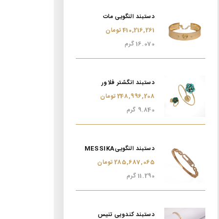
دستبند النگویی مات
410,216,261 تومان
16.070 گرم
دستبند انگشتر فلاور
248,996,208 تومان
9.840 گرم
دستبند النگوییMESSIKA
285,687,065 تومان
11.290 گرم
دستبند کندویی تنیس