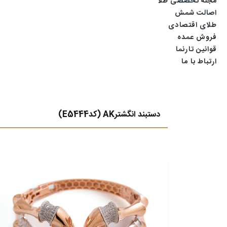
مجله تخصصی طلا
اصالت شمش
طلای اقتصادی
فروش عمده
قوانین تارنما
ارتباط با ما
دستبند انگشترAK (کدE5444)