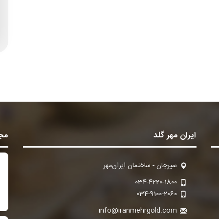
ایران مهر گلد
مجو
سیرجان - ساختمان ایران‌مهر
034-4220-1800
034-9100-2060
info@iranmehrgold.com