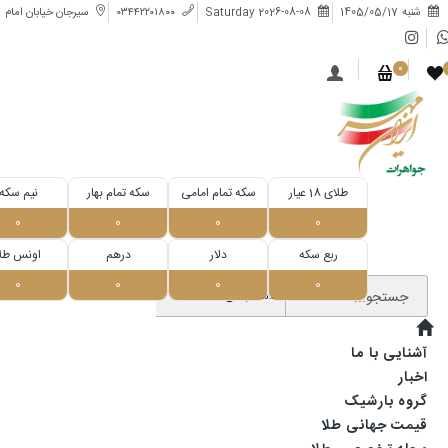
شنبه
1405/05/17
Saturday 2026-08-08
۰۳۴۴۲۲۰۱۸۰۰
سیرجان خیابان امام
0
طلای 18 عیار
سکه تمام امامی
سکه تمام بهار
نیم سکه
0
0
0
0
ربع سکه
دلار
درهم
اونس طلا
0
0
0
0
جستجو...
دسته‌بندی‌ها...
آشنایی با ما
اخبار
گروه بارشیک
قیمت جهانی طلا