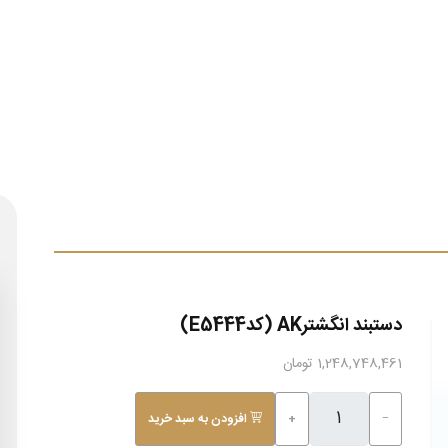
دستبند انگشترAK (کدE5444)
1,248,748,461 تومان
−
+
افزودن به سبد خرید