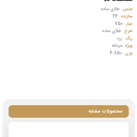
جنس
:
طلای ساده
سازنده
:
24
عیار
:
750
طرح
:
طلای ساده
رنگ
:
زرد
ویژه
:
مردانه
وزن
:
4.850
محصولات مشابه