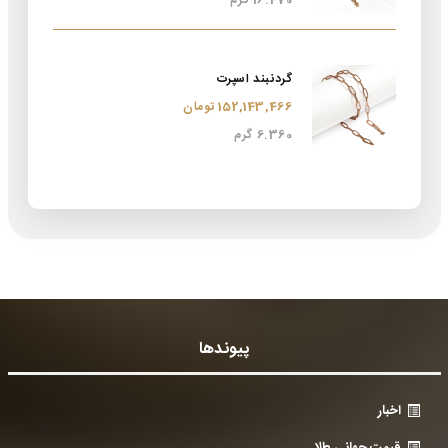
16.470 گرم
گردنبند اسپرت
152,143,466 تومان
6.360 گرم
پیوندها
اخبار