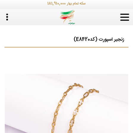
181,910,000
سکه تمام بهار
زنجیر اسپورت (کدE8420)