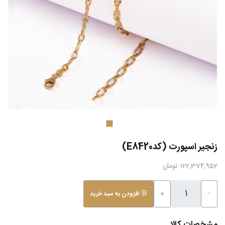
زنجیر اسپورت (کدE8420)
122,374,952 تومان
−
+
افزودن به سبد خرید
مشخصات کالا