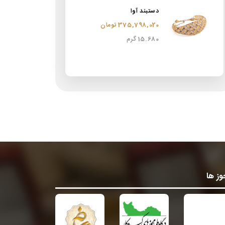
دستبند آوا
375,798,020 تومان
15.680 گرم
ز ها