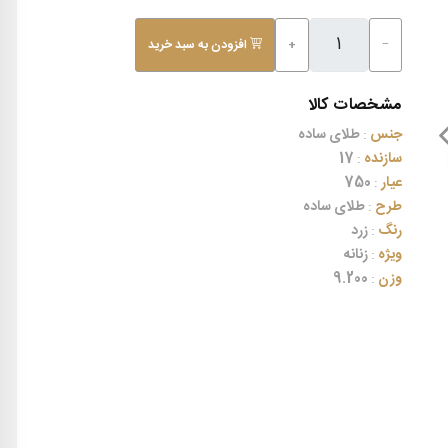
−
+
افزودن به سبد خرید
مشخصات کالا
جنس
:
طلای ساده
سازنده
:
17
عیار
:
750
طرح
:
طلای ساده
رنگ
:
زرد
ویژه
:
زنانه
وزن
:
9.200