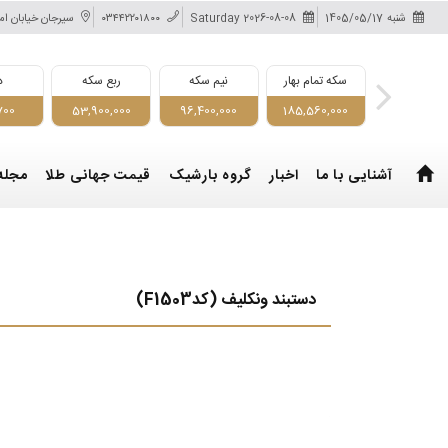
شنبه
1405/05/17
Saturday 2026-08-08
۰۳۴۴۲۲۰۱۸۰۰
سیرجان خیابان ام
 تمام امامی
سکه تمام بهار
نیم سکه
ربع سکه
د
700
53,900,000
96,400,000
185,560,000
188,250,0
آشنایی با ما
اخبار
گروه بارشیک
قیمت جهانی طلا
مجله
دستبند ونکلیف (کدF1503)