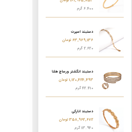
161,945,853 تومان
6.400 گرم
دستبند اسپرت
63,969,136 تومان
2.620 گرم
دستبند انگشتر ورساچ هلنا
1,120,424,493 تومان
42.410 گرم
دستبند انارکی
358,962,672 تومان
13.940 گرم