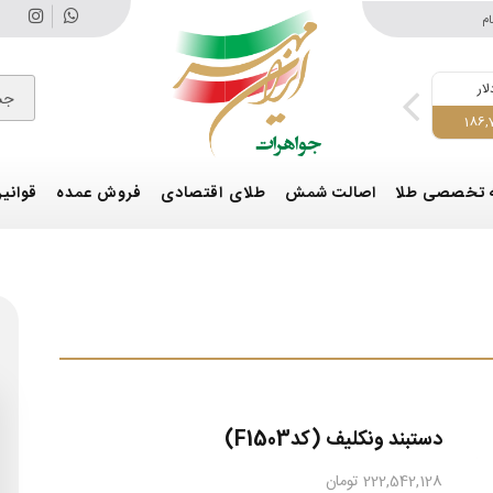
ام
لار
درهم
اونس طلا
طلای 18 عیار
سکه تمام ا
جس
,250,000
18,941,000
4,340
51,400
186,
 تخصصی طلا
اصالت شمش
طلای اقتصادی
فروش عمده
قوانین
دستبند ونکلیف (کدF1503)
222,542,128 تومان