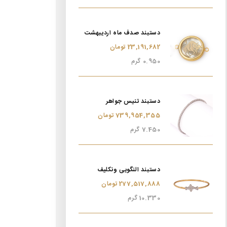
دستبند صدف ماه اردیبهشت
23,191,682 تومان
0.950 گرم
دستبند تنیس جواهر
739,954,355 تومان
7.450 گرم
دستبند النگویی ونکلیف
277,517,888 تومان
10.330 گرم