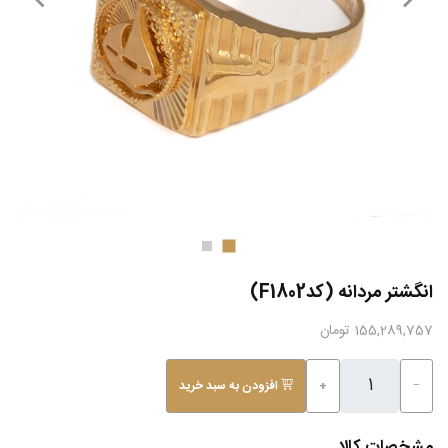
انگشتر مردانه (کدF1802)
155,289,757 تومان
−
+
افزودن به سبد خرید
مشخصات کالا