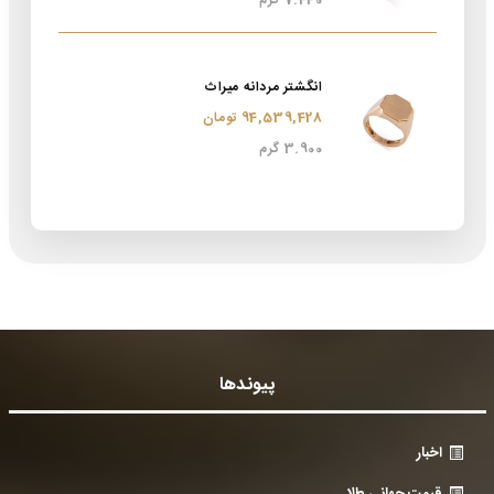
7.440 گرم
انگشتر مردانه میراث
94,539,428 تومان
3.900 گرم
پیوندها
اخبار