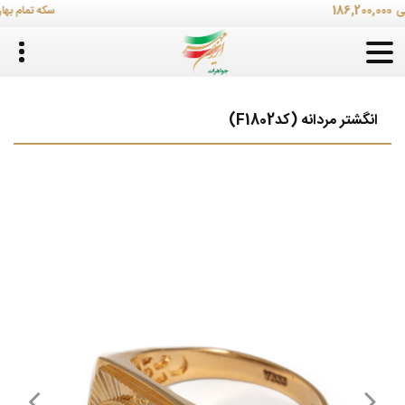
,400,000
186,
سکه تمام بهار
انگشتر مردانه (کدF1802)