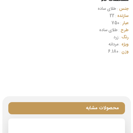
جنس
:
طلای ساده
سازنده
:
22
عیار
:
750
طرح
:
طلای ساده
رنگ
:
زرد
ویژه
:
مردانه
وزن
:
6.180
محصولات مشابه