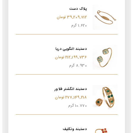
پلاک دست
39,209,712 تومان
1.620 گرم
دستبند النگویی دریا
212,199,736 تومان
8.930 گرم
دستبند انگشتر فلاور
277,149,218 تومان
10.770 گرم
دستبند ونکلیف