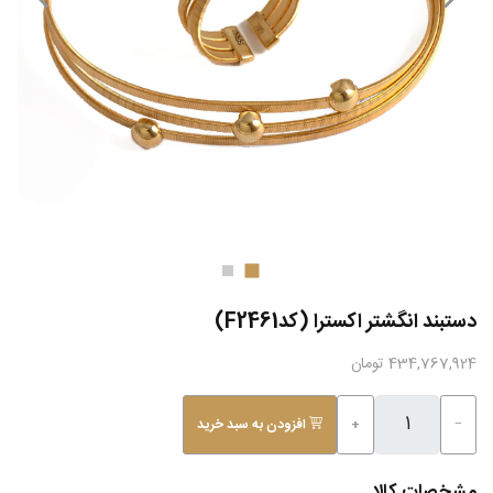
دستبند انگشتر اکسترا (کدF2461)
434,767,924 تومان
−
+
افزودن به سبد خرید
مشخصات کالا