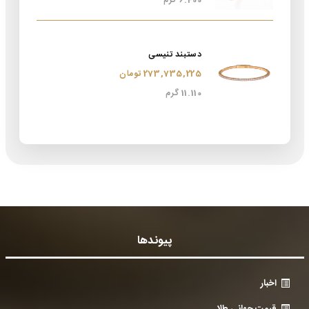
6.400 گرم
دستبند تنیسی
273,735,225 تومان
11.110 گرم
پیوندها
اخبار