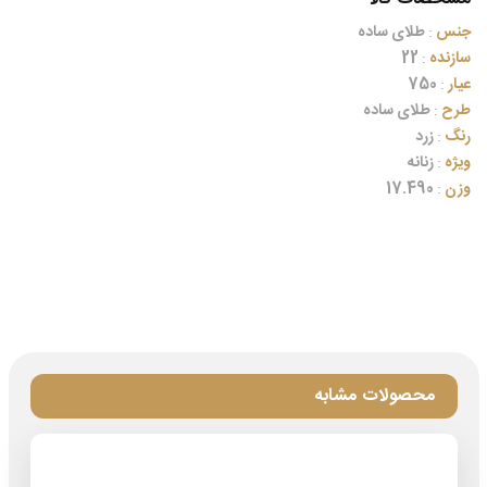
جنس
:
طلای ساده
سازنده
:
22
عیار
:
750
طرح
:
طلای ساده
رنگ
:
زرد
ویژه
:
زنانه
وزن
:
17.490
محصولات مشابه