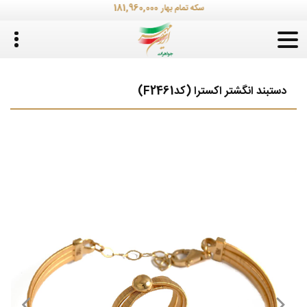
181,960,000
سکه تمام بهار
دستبند انگشتر اکسترا (کدF2461)