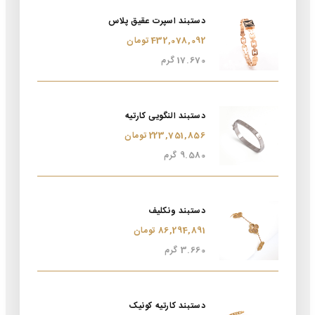
دستبند اسپرت عقیق پلاس
432,078,092 تومان
17.670 گرم
دستبند النگویی کارتیه
223,751,856 تومان
9.580 گرم
دستبند ونکلیف
86,294,891 تومان
3.660 گرم
دستبند کارتیه کونیک