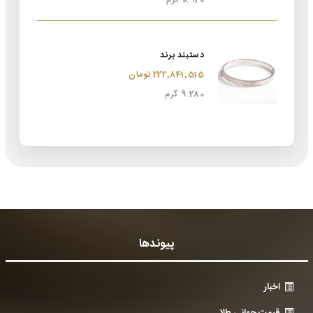
0.920 گرم
دستبند برند
222,841,515 تومان
9.280 گرم
پیوندها
اخبار