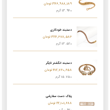
346,988,189 تومان
13.940 گرم
دستبند خودکاری
324,678,586 تومان
13.520 گرم
دستبند انگشتر تایگر
412,760,658 تومان
15.750 گرم
پلاک دست سفارشی
22,101,688 تومان