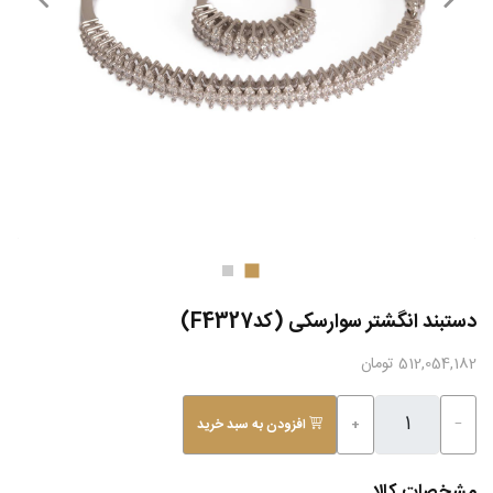
دستبند انگشتر سوارسکی (کدF4327)
512,054,182 تومان
−
+
افزودن به سبد خرید
مشخصات کالا