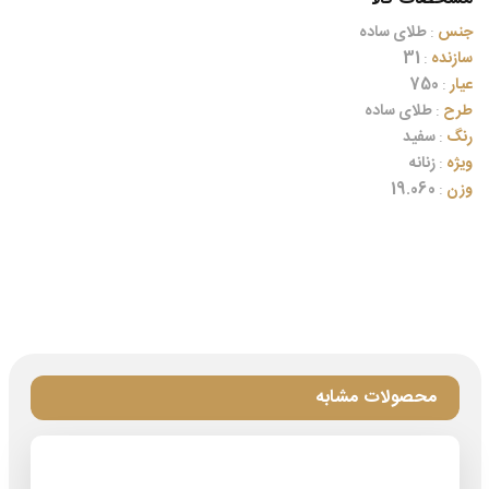
جنس
:
طلای ساده
سازنده
:
31
عیار
:
750
طرح
:
طلای ساده
رنگ
:
سفید
ویژه
:
زنانه
وزن
:
19.060
محصولات مشابه