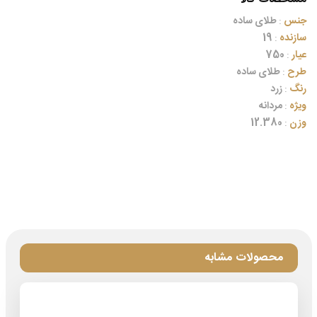
جنس
:
طلای ساده
سازنده
:
19
عیار
:
750
طرح
:
طلای ساده
رنگ
:
زرد
ویژه
:
مردانه
وزن
:
12.380
محصولات مشابه