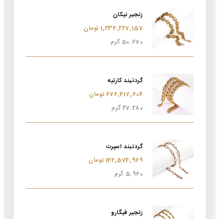
زنجیر نیکان
1,234,227,157 تومان
50.670 گرم
گردنبند کارتیه
676,417,604 تومان
27.280 گرم
گردنبند اسپرت
142,574,969 تومان
5.960 گرم
زنجیر فیگارو