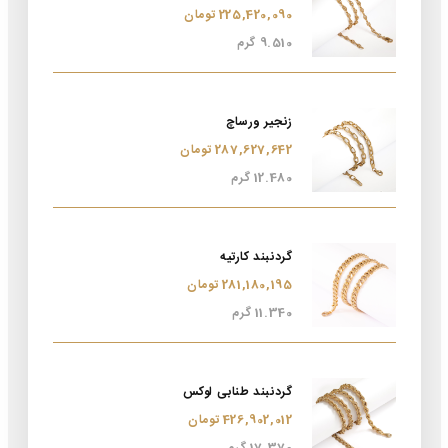
225,420,090 تومان
9.510 گرم
زنجیر ورساچ
287,627,642 تومان
12.480 گرم
گردنبند کارتیه
281,180,195 تومان
11.340 گرم
گردنبند طنابی لوکس
426,902,012 تومان