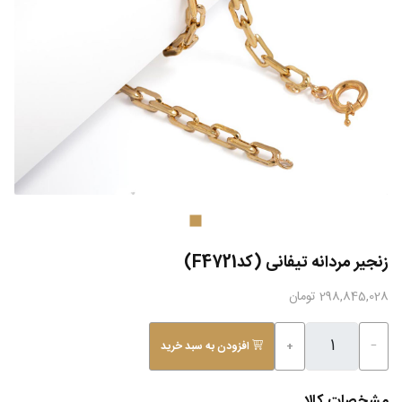
زنجیر مردانه تیفانی (کدF4721)
298,845,028 تومان
−
+
افزودن به سبد خرید
مشخصات کالا