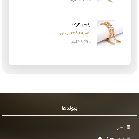
17.370 گرم
زنجیر کارتیه
669,111,014 تومان
29.310 گرم
پیوندها
اخبار