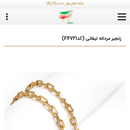
181,910,000
سکه تمام بهار
زنجیر مردانه تیفانی (کدF4721)