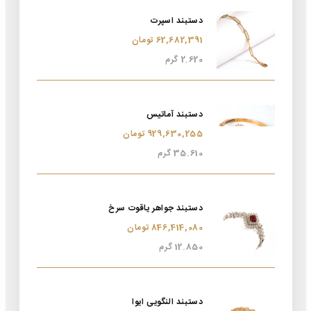
دستبند اسپرت
62,682,391 تومان
2.620 گرم
دستبند آماتیس
929,630,255 تومان
35.610 گرم
دستبند جواهر یاقوت سرخ
846,414,080 تومان
12.850 گرم
دستبند النگویی ایوا