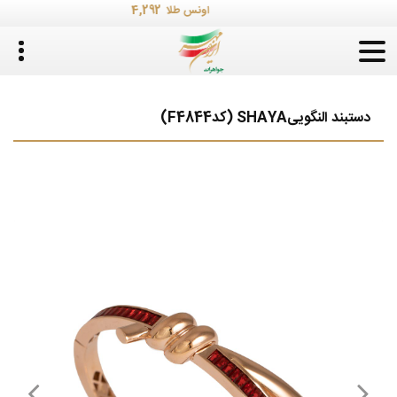
4,292
اونس طلا
دستبند النگوییSHAYA (کدF4844)