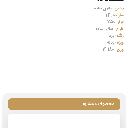
جنس
:
طلای ساده
سازنده
:
22
عیار
:
750
طرح
:
طلای ساده
رنگ
:
زرد
ویژه
:
زنانه
وزن
:
14.180
محصولات مشابه