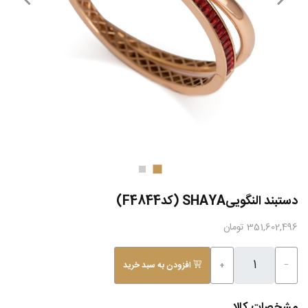
دستبند النگوییSHAYA (کدF4844)
351,602,496 تومان
−
+
افزودن به سبد خرید
مشخصات کالا