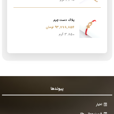
2.390 گرم
پلاک دست چرم
93,778,854 تومان
3.850 گرم
پیوندها
اخبار