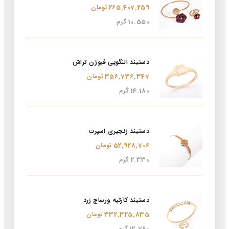
265,407,259 تومان
10.550 گرم
دستبند النگویی فیوژن تراش
356,736,347 تومان
14.180 گرم
دستبند زنجیری اسپرت
52,928,706 تومان
2.330 گرم
دستبند کارتیه ورساچ زرد
332,325,835 تومان