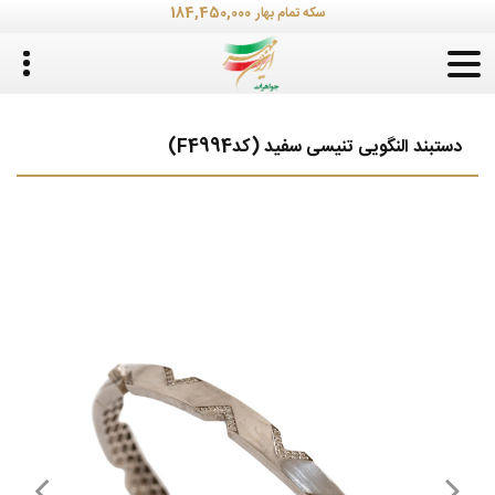
184,450,000
سکه تمام بهار
دستبند النگویی تنیسی سفید (کدF4994)