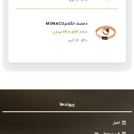
12.760 گرم
دستبند انگشترMONACO
448,522,878 تومان
17.520 گرم
پیوندها
اخبار