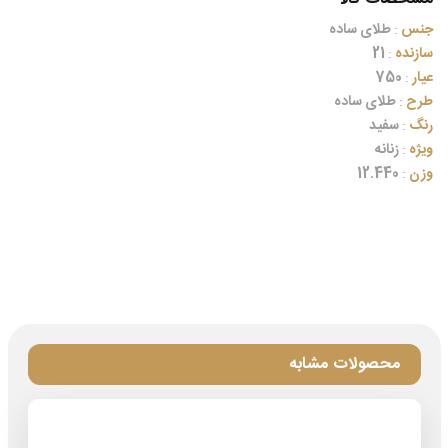
جنس
:
طلای ساده
سازنده
:
21
عیار
:
750
طرح
:
طلای ساده
رنگ
:
سفید
ویژه
:
زنانه
وزن
:
12.440
محصولات مشابه