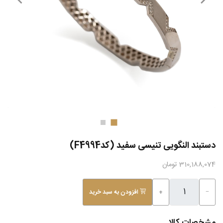
دستبند النگویی تنیسی سفید (کدF4994)
310,188,074 تومان
−
+
افزودن به سبد خرید
مشخصات کالا